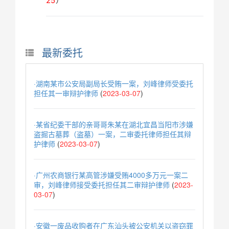
25
）
最新委托
·湖南某市公安局副局长受贿一案，刘峰律师受委托
担任其一审辩护律师
(
2023-03-07
)
·某省纪委干部的亲哥哥朱某在湖北宜昌当阳市涉嫌
盗掘古墓葬（盗墓）一案，二审委托律师担任其辩
护律师
(
2023-03-07
)
·广州农商银行某高管涉嫌受贿4000多万元一案二
审，刘峰律师接受委托担任其二审辩护律师
(
2023-
03-07
)
·安徽一废品收购者在广东汕头被公安机关以盗窃罪